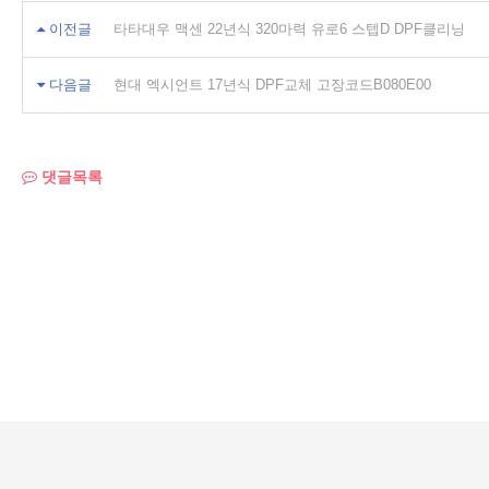
이전글
타타대우 맥센 22년식 320마력 유로6 스텝D DPF클리닝
다음글
현대 엑시언트 17년식 DPF교체 고장코드B080E00
댓글목록